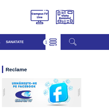
Viața
Campus
Buzăului
TV
Live
L
SANATATE
Reclame