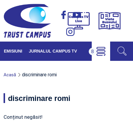
Viața
Campus
Buzăul
TV
Live
EMISIUNI
JURNALUL CAMPUS TV
discriminare romi
Acasă
discriminare romi
Conținut negăsit!