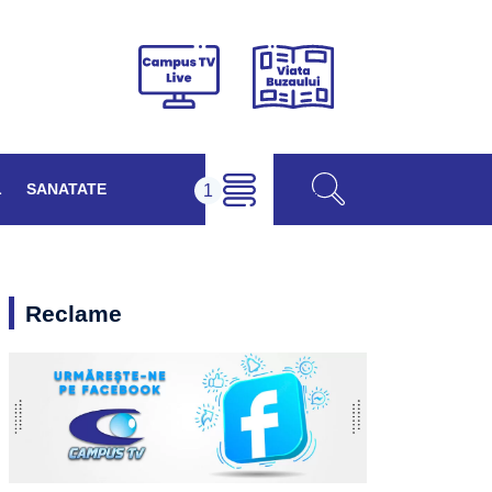
Viața
Campus
Buzăului
TV
Live
L
SANATATE
Reclame