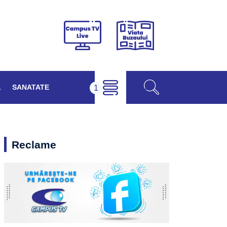
Viața
Campus
Buzăului
TV
Live
L
SANATATE
Reclame