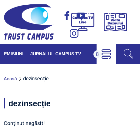
Viața
Campus
Buzăul
TV
Live
EMISIUNI
JURNALUL CAMPUS TV
dezinsecție
Acasă
dezinsecție
Conținut negăsit!