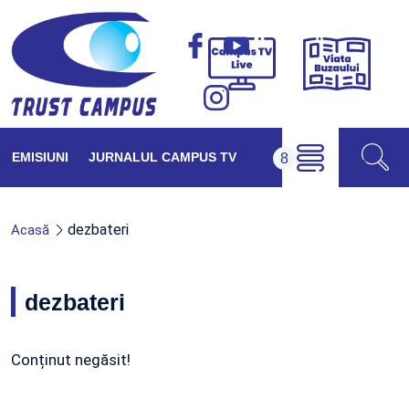
Viața
Campus
Buzăul
TV
Live
EMISIUNI
JURNALUL CAMPUS TV
dezbateri
Acasă
dezbateri
Conținut negăsit!