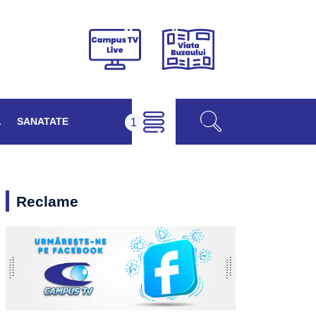
Viața
Campus
Buzăului
TV
Live
L
SANATATE
Reclame