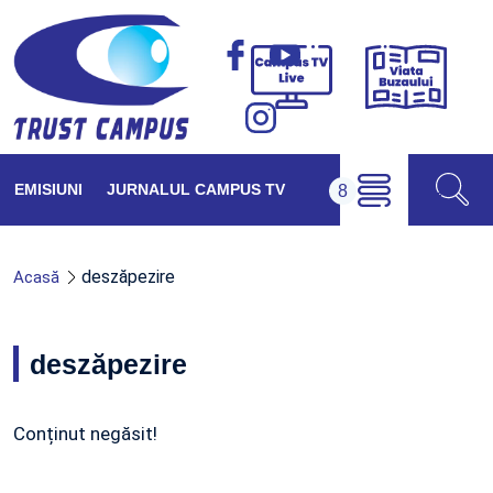
Viața
Campus
Buzăul
TV
Live
EMISIUNI
JURNALUL CAMPUS TV
deszăpezire
Acasă
deszăpezire
Conținut negăsit!