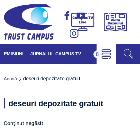
Viața
Campus
Buzăul
TV
Live
EMISIUNI
JURNALUL CAMPUS TV
deseuri depozitate gratuit
Acasă
deseuri depozitate gratuit
Conținut negăsit!