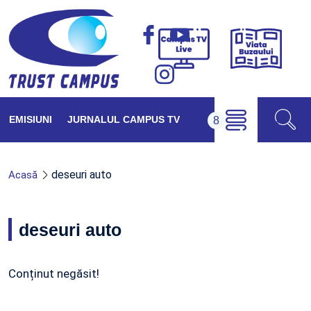
Viața
Campus
Buzăul
TV
Live
EMISIUNI
JURNALUL CAMPUS TV
deseuri auto
Acasă
deseuri auto
Conținut negăsit!