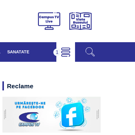
Viața
Campus
Buzăului
TV
Live
L
SANATATE
Reclame