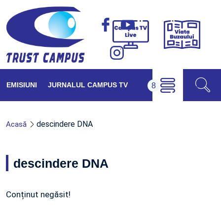
Viața
Campus
Buzăul
TV
Live
EMISIUNI
JURNALUL CAMPUS TV
descindere DNA
Acasă
descindere DNA
Conținut negăsit!