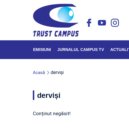
EMISIUNI
JURNALUL CAMPUS TV
ACTUALI
derviși
Acasă
derviși
Conținut negăsit!