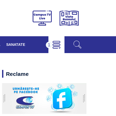
Viața
Campus
Buzăului
TV
Live
L
SANATATE
Reclame