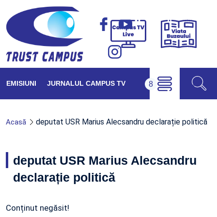
Viața
Campus
Buzăul
TV
Live
EMISIUNI
JURNALUL CAMPUS TV
deputat USR Marius Alecsandru declarație politică
Acasă
deputat USR Marius Alecsandru
declarație politică
Conținut negăsit!