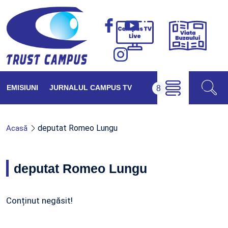
Viața
Campus
Buzăul
TV
Live
EMISIUNI
JURNALUL CAMPUS TV
deputat Romeo Lungu
Acasă
deputat Romeo Lungu
Conținut negăsit!