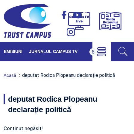
Viața
Campus
Buzăul
TV
Live
EMISIUNI
JURNALUL CAMPUS TV
deputat Rodica Plopeanu declarație politică
Acasă
deputat Rodica Plopeanu
declarație politică
Conținut negăsit!