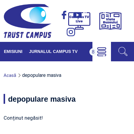
Viața
Campus
Buzăul
TV
Live
EMISIUNI
JURNALUL CAMPUS TV
depopulare masiva
Acasă
depopulare masiva
Conținut negăsit!