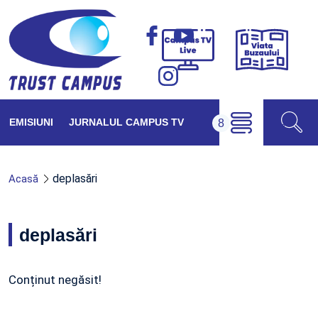
Viața
Campus
Buzăul
TV
Live
EMISIUNI
JURNALUL CAMPUS TV
deplasări
Acasă
deplasări
Conținut negăsit!