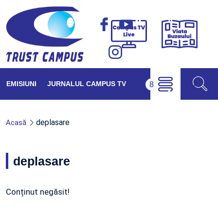
Viața
Campus
Buzăul
TV
Live
EMISIUNI
JURNALUL CAMPUS TV
deplasare
Acasă
deplasare
Conținut negăsit!