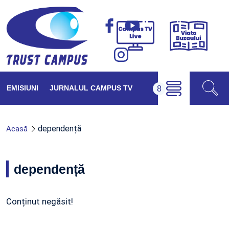
Viața
Campus
Buzăul
TV
Live
EMISIUNI
JURNALUL CAMPUS TV
dependență
Acasă
dependență
Conținut negăsit!