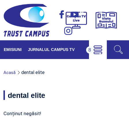
Viața
Campus
Buzăul
TV
Live
EMISIUNI
JURNALUL CAMPUS TV
dental elite
Acasă
dental elite
Conținut negăsit!