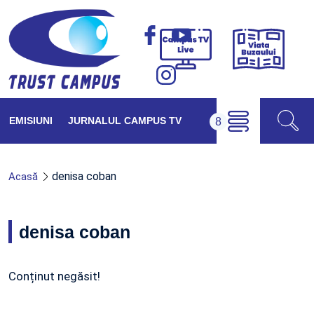
Viața
Campus
Buzăul
TV
Live
EMISIUNI
JURNALUL CAMPUS TV
denisa coban
Acasă
denisa coban
Conținut negăsit!