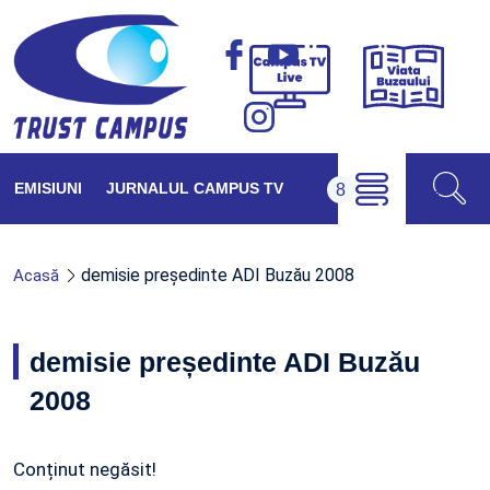
Viața
Campus
Buzăul
TV
Live
EMISIUNI
JURNALUL CAMPUS TV
demisie președinte ADI Buzău 2008
Acasă
demisie președinte ADI Buzău
2008
Conținut negăsit!