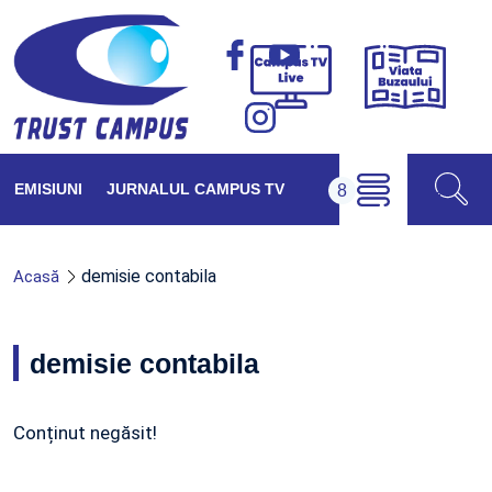
Viața
Campus
Buzăul
TV
Live
EMISIUNI
JURNALUL CAMPUS TV
demisie contabila
Acasă
demisie contabila
Conținut negăsit!