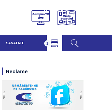
Viața
Campus
Buzăului
TV
Live
L
SANATATE
Reclame