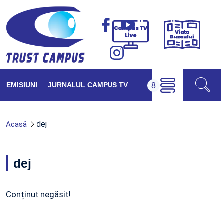
Viața
Campus
Buzăul
TV
Live
EMISIUNI
JURNALUL CAMPUS TV
dej
Acasă
dej
Conținut negăsit!