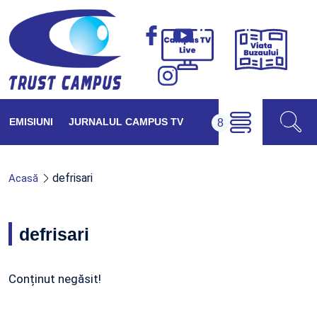
Viața
Campus
Buzăul
TV
Live
EMISIUNI
JURNALUL CAMPUS TV
defrisari
Acasă
defrisari
Conținut negăsit!