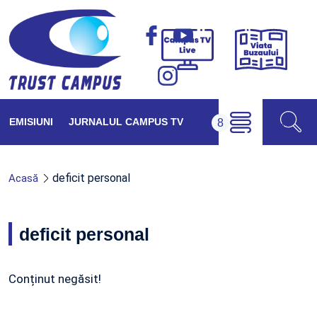
Viața
Campus
Buzăul
TV
Live
EMISIUNI
JURNALUL CAMPUS TV
deficit personal
Acasă
deficit personal
Conținut negăsit!