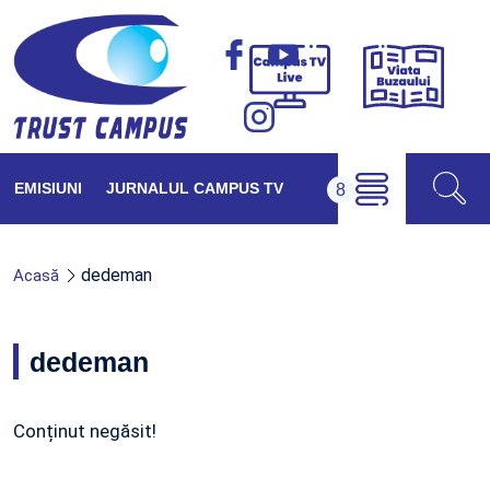
Viața
Campus
Buzăul
TV
Live
EMISIUNI
JURNALUL CAMPUS TV
dedeman
Acasă
dedeman
Conținut negăsit!