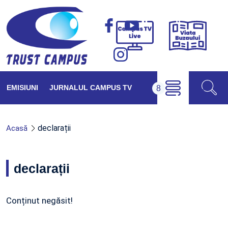
Viața
Campus
Buzăul
TV
Live
EMISIUNI
JURNALUL CAMPUS TV
declarații
Acasă
declarații
Conținut negăsit!