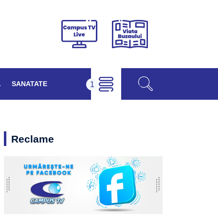
Viața
Campus
Buzăului
TV
Live
L
SANATATE
Reclame