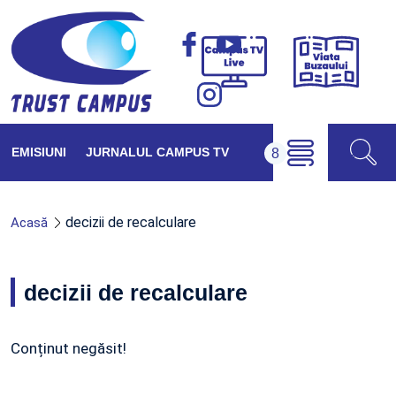
Viața
Campus
Buzăul
TV
Live
EMISIUNI
JURNALUL CAMPUS TV
decizii de recalculare
Acasă
decizii de recalculare
Conținut negăsit!