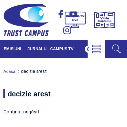
Viața
Campus
Buzăul
TV
Live
EMISIUNI
JURNALUL CAMPUS TV
decizie arest
Acasă
decizie arest
Conținut negăsit!