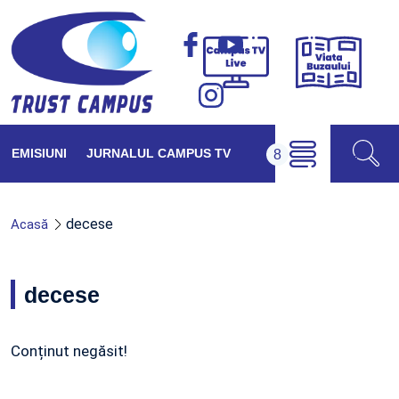
Viața
Campus
Buzăul
TV
Live
EMISIUNI
JURNALUL CAMPUS TV
decese
Acasă
decese
Conținut negăsit!