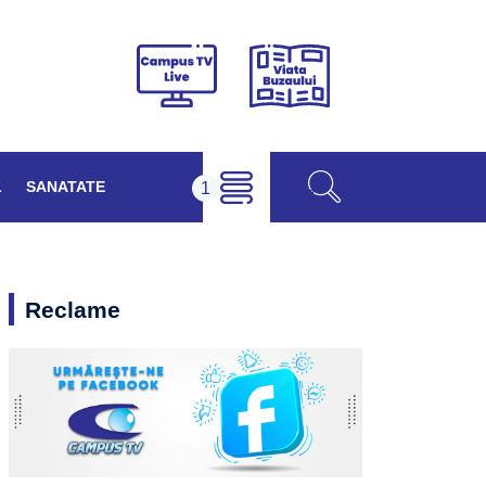
Viața
Campus
Buzăului
TV
Live
L
SANATATE
Reclame