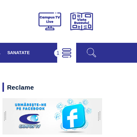
Viața
Campus
Buzăului
TV
Live
L
SANATATE
Reclame