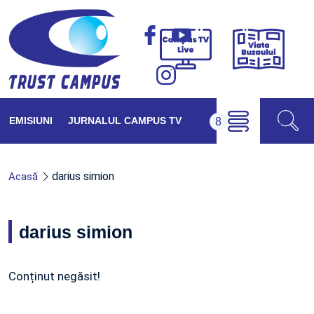
Viața
Campus
Buzăul
TV
Live
EMISIUNI
JURNALUL CAMPUS TV
darius simion
Acasă
darius simion
Conținut negăsit!