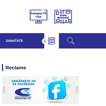
Viața
Campus
Buzăului
TV
Live
L
SANATATE
Reclame