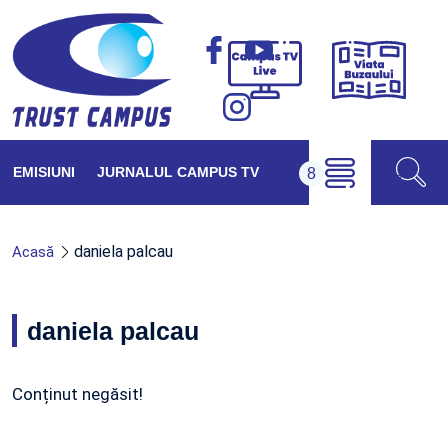
Viața
Campus
Buzăul
TV
Live
EMISIUNI
JURNALUL CAMPUS TV
daniela palcau
Acasă
daniela palcau
Conținut negăsit!