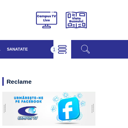
Viața
Campus
Buzăului
TV
Live
L
SANATATE
Reclame