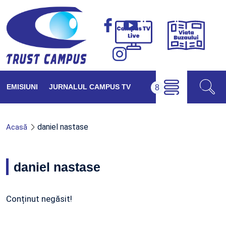
Viața
Campus
Buzăul
TV
Live
EMISIUNI
JURNALUL CAMPUS TV
daniel nastase
Acasă
daniel nastase
Conținut negăsit!