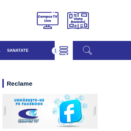
Viața
Campus
Buzăului
TV
Live
L
SANATATE
Reclame