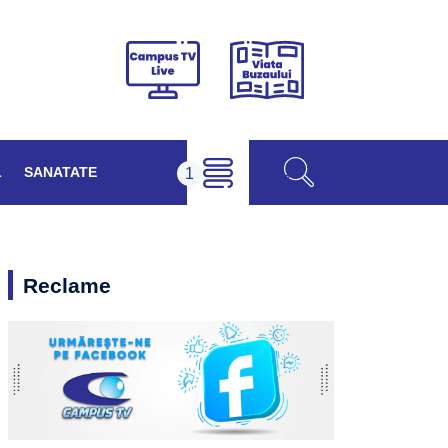
Viața
Campus
Buzăului
TV
Live
L
SANATATE
Reclame