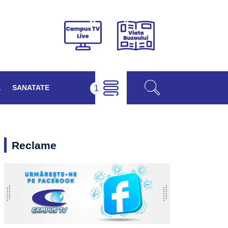
Viața
Campus
Buzăului
TV
Live
L
SANATATE
Reclame