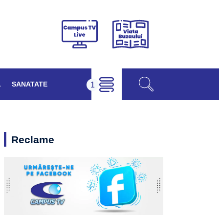
Viața
Campus
Buzăului
TV
Live
L
SANATATE
Reclame