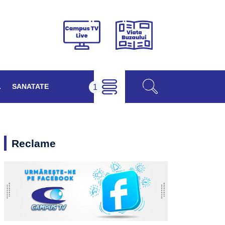
Viața
Campus
Buzăului
TV
Live
L
SANATATE
Reclame