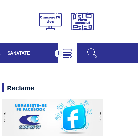
Viața
Campus
Buzăului
TV
Live
L
SANATATE
Reclame