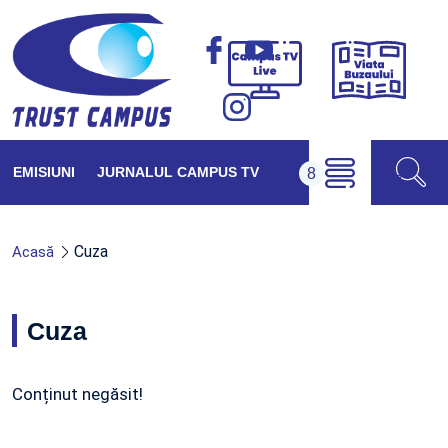
Viața
Campus
Buzăul
TV
Live
EMISIUNI
JURNALUL CAMPUS TV
Cuza
Acasă
Cuza
Conținut negăsit!