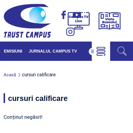
Viața
Campus
Buzăul
TV
Live
EMISIUNI
JURNALUL CAMPUS TV
cursuri calificare
Acasă
cursuri calificare
Conținut negăsit!