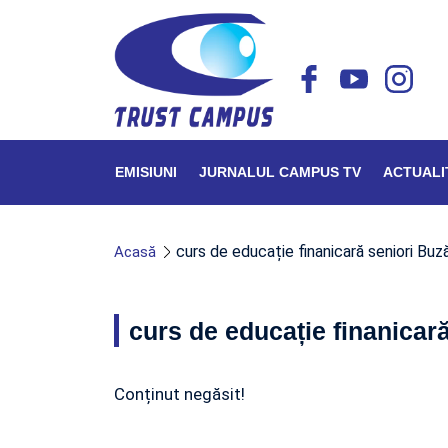
EMISIUNI
JURNALUL CAMPUS TV
ACTUALI
curs de educație finanicară seniori Buză
Acasă
curs de educație finanicară
Conținut negăsit!