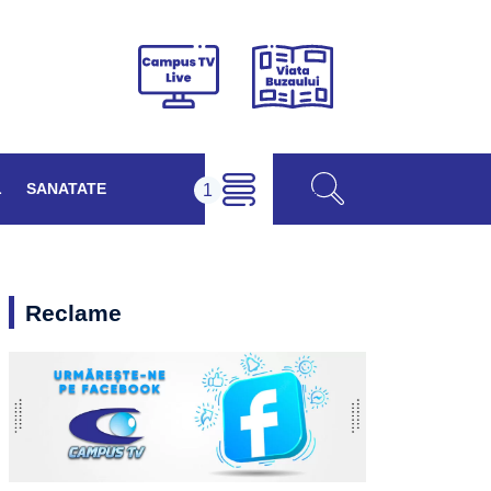
Viața
Campus
Buzăului
TV
Live
L
SANATATE
Reclame